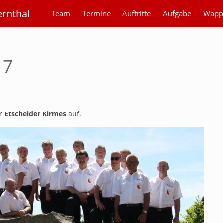
ernthal
Team
Termine
Auftritte
Aufgabe
Wapp
17
er
Etscheider Kirmes
auf.