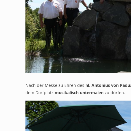
Nach der Messe zu Ehren des
hl. Antonius von Padu
dem Dorfplatz
musikalisch untermalen
zu dürfen.