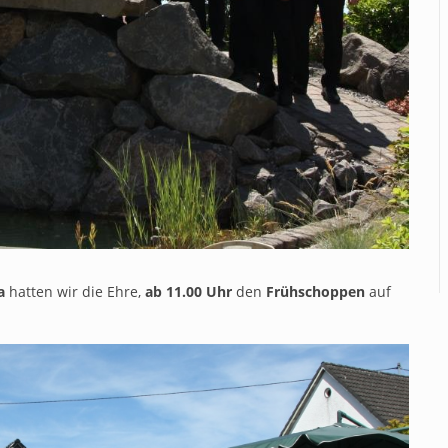
a
hatten wir die Ehre,
ab 11.00 Uhr
den
Frühschoppen
auf