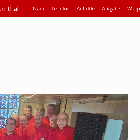
ernthal
Team
Termine
Auftritte
Aufgabe
Wapp