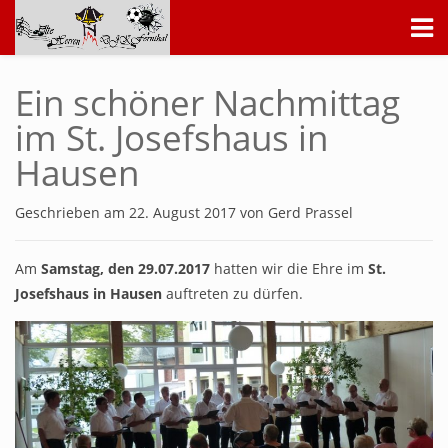
AH-Singers der DJK Fernthal
Ein schöner Nachmittag
im St. Josefshaus in
Hausen
Geschrieben am
22. August 2017
von
Gerd Prassel
Am
Samstag, den 29.07.2017
hatten wir die Ehre im
St.
Josefshaus in Hausen
auftreten zu dürfen.
Kontakt
DJK-Song
Wunderbare DJK